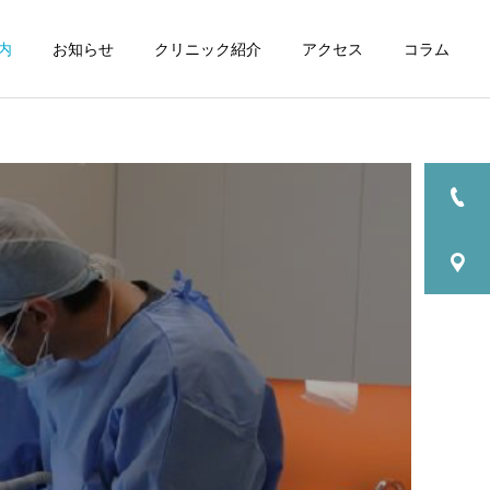
内
お知らせ
クリニック紹介
アクセス
コラム
診療一覧
院長コラム
院長コラム
インプラント学会で講演
当院ではすべてのインプラ
ント治療をデジタルガイド
全顎総合治療
を用いて行います。治療は
インプラント学会専門医が
行います。
審美歯科治療