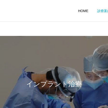
HOME
診療案
医院からのお知らせ
院長コラム
インプラント治療の質問に
インプラント治療について
答える
学術誌で論文発表
ホワイトニング
矯正治療
インプラント治療
歯周病治療
インプラント治療