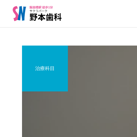
治療科目
院長コラム
医院からのお知らせ
口腔ケアは老後のQOL（生
千代田区民無料歯科検診
活の質）を変える
予防歯科
小児歯科治療