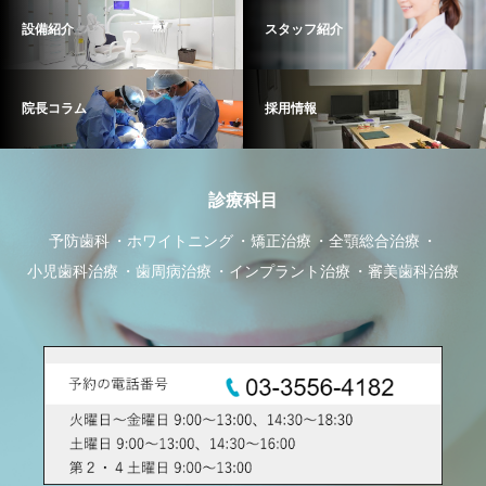
設備紹介
スタッフ紹介
院長コラム
採用情報
診療科目
予防歯科
ホワイトニング
矯正治療
全顎総合治療
小児歯科治療
歯周病治療
インプラント治療
審美歯科治療