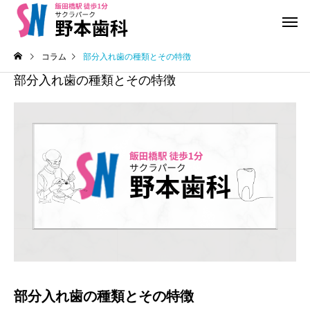
コラム
部分入れ歯の種類とその特徴
部分入れ歯の種類とその特徴
医院からのお知らせ
医院からのお知らせ
生
千代田区民無料歯科検診
インプラント治療の質
答える
予防歯科
ホワイトニング
部分入れ歯の種類とその特徴
小児歯科治療
歯周病治療