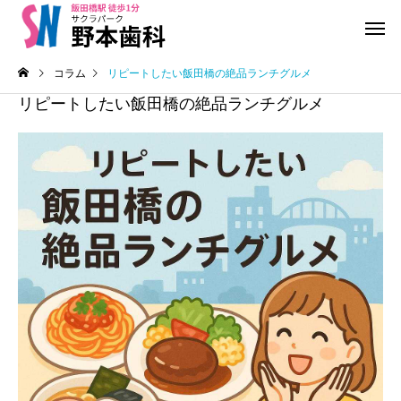
コラム
リピートしたい飯田橋の絶品ランチグルメ
リピートしたい飯田橋の絶品ランチグルメ
医院からのお知らせ
医院からのお知らせ
生
千代田区民無料歯科検診
インプラント治療の質
答える
予防歯科
ホワイトニング
小児歯科治療
歯周病治療