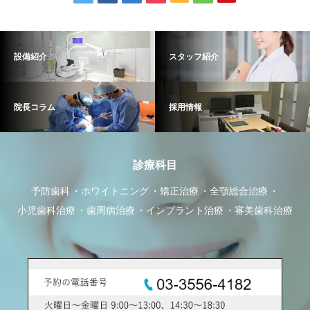
設備紹介
スタッフ紹介
院長コラム
採用情報
診療科目
予防歯科
ホワイトニング
矯正治療
全顎総合治療
小児歯科治療
歯周病治療
インプラント治療
審美歯科治療